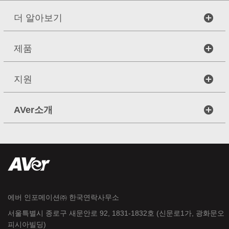
더 알아보기
제품
지원
AVer소개
에버 인포메이션㈜ 한국연락사무소
서울특별시 종로구 새문안로 92, 1831-1832호 (신문로1가, 광화문오
피시아빌딩)